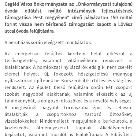
Cegléd Város önkormányzata az „Önkormányzati tulajdonú
óvodai ellátást nyújtó intézmények fejlesztésének
támogatása Pest megyében” című pályázaton 150 millió
forint vissza nem térítendő támogatást kapott a Lövész
utcai óvoda felújítására.
A beruházás során elvégzett munkálatok:
Az energetikai felújítás keretein belül elkészül a
tetőszigetelés, valamint villámvédelmi rendszert is
kialakítanak. A homlokzati nyílászárók eddig ki nem cserélt
elemei helyett új, fokozott hőszigetelésű műanyag
nyílászárókat építenek be. Korszerűsítik a fűtési és világítási
rendszert. Az épület belső felújítása során két csoport
szobát nagyobbá alakítanak, valamint elkészítik az új
tálalókonyhát, a dolgozói öltözőket és a nevelői helyiséget.
A meglévőnél nagyobb tornaszoba épül és teljesen
átalakítják a csoportokhoz tartozó öltözőket,
vizesblokkokat. Mindemellett megújulnak a burkolatok, a
közlekedők álmennyezetet kapnak. Akadálymentes
bejáratot, valamint mosdót is kialakítanak. A kibővített