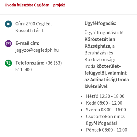
Óvoda fejlesztése Cegléden
projekt
Ügyfélfogadás:
Cím:
2700 Cegléd,
Kossuth tér 1.
Ügyfélfogadási idő -
Kőröstetétlen
E-mail cím:
Községháza
, a
jegyzo@cegledph.hu
Beruházási és
Közbiztonsági
Telefonszám:
+36 (53)
Iroda
közterület-
511-400
felügyelői, valamint
az Adóhatósági Iroda
kivételével
:
Hétfő 12:30 - 18:00
Kedd 08:00 - 12:00
Szerda 08:00 - 16:00
Csütörtökön nincs
ügyfélfogadás!
Péntek 08:00 - 12:00