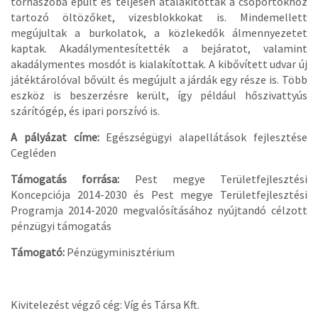
tornaszoba épült és teljesen átalakították a csoportokhoz
tartozó öltözőket, vizesblokkokat is. Mindemellett
megújultak a burkolatok, a közlekedők álmennyezetet
kaptak. Akadálymentesítették a bejáratot, valamint
akadálymentes mosdót is kialakítottak. A kibővített udvar új
játéktárolóval bővült és megújult a járdák egy része is. Több
eszköz is beszerzésre került, így például hőszivattyús
szárítógép, és ipari porszívó is.
A pályázat címe:
Egészségügyi alapellátások fejlesztése
Cegléden
Támogatás forrása:
Pest megye Területfejlesztési
Koncepciója 2014-2030 és Pest megye Területfejlesztési
Programja 2014-2020 megvalósításához nyújtandó célzott
pénzügyi támogatás
Támogató:
Pénzügyminisztérium
Kivitelezést végző cég: Víg és Társa Kft.