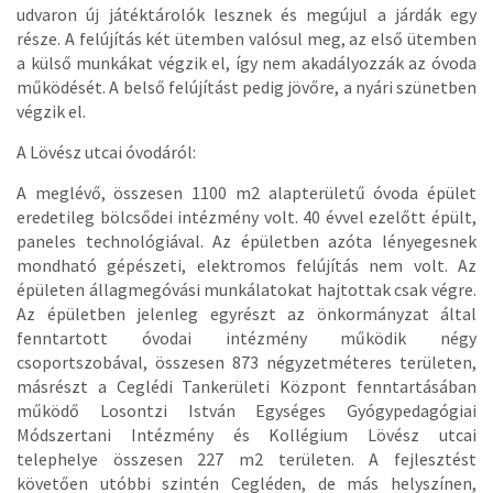
udvaron új játéktárolók lesznek és megújul a járdák egy
része. A felújítás két ütemben valósul meg, az első ütemben
a külső munkákat végzik el, így nem akadályozzák az óvoda
működését. A belső felújítást pedig jövőre, a nyári szünetben
végzik el.
A Lövész utcai óvodáról:
A meglévő, összesen 1100 m2 alapterületű óvoda épület
eredetileg bölcsődei intézmény volt. 40 évvel ezelőtt épült,
paneles technológiával. Az épületben azóta lényegesnek
mondható gépészeti, elektromos felújítás nem volt. Az
épületen állagmegóvási munkálatokat hajtottak csak végre.
Az épületben jelenleg egyrészt az önkormányzat által
fenntartott óvodai intézmény működik négy
csoportszobával, összesen 873 négyzetméteres területen,
másrészt a Ceglédi Tankerületi Központ fenntartásában
működő Losontzi István Egységes Gyógypedagógiai
Módszertani Intézmény és Kollégium Lövész utcai
telephelye összesen 227 m2 területen. A fejlesztést
követően utóbbi szintén Cegléden, de más helyszínen,