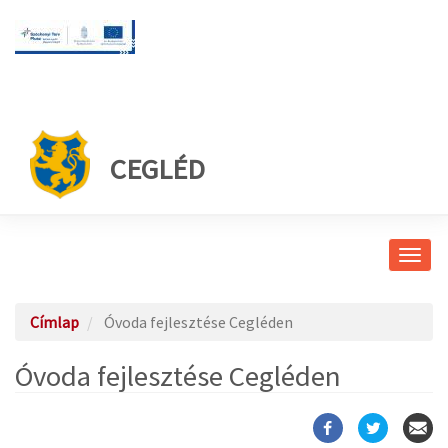
CEGLÉD
Navig
átkap
Címlap
Óvoda fejlesztése Cegléden
Óvoda fejlesztése Cegléden