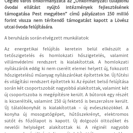
Cegléd Város önkormányzata az „Önkormányzati tulajdonú
óvodai ellátást nyújtó intézmények fejlesztésének
támogatása Pest megyében” című pályázaton 150 millió
forint vissza nem térítendő támogatást kapott a Lövész
utcai óvoda felújítására.
A beruházás során elvégzett munkálatok:
Az energetikai felújítás keretein belül elkészült a
tetőszigetelés és homlokzati hőszigetelés, valamint
villámvédelmi rendszert is kialakítottak. A homlokzati
nyílászárók eddig ki nem cserélt elemei helyett új, fokozott
hőszigetelésű műanyag nyílászárókat építettek be. Új fűtési
és világítási rendszert építettek ki. Az épület belső felújítása
során két csoportszobát nagyobbá alakítottak, valamint két
új csoportszoba is megépítésre került. A bútorok egy részét
is kicserélték, valamint 150 új fektető is beszerzésre került.
Új tálalókonyhát is kialakítottak – új evőeszközökkel. A
konyha új mosogatógépet, hűtőszekrényt, elektromos
sütőt és főzőlapot is kapott. Új dolgozói öltözőket és
nevelői helyiséget alakítottak ki. A réginél nagyobb