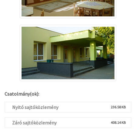
Csatolmány(ok):
Nyitó sajtóközlemény
236.58 KB
Záró sajtóközlemény
408.14 KB